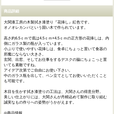
商品詳細
大関漆工房の木製拭き漆塗り『花挿し』紅色です。
オノオレカンバという固い木で作られています。
高さ約6.5ｃｍで底は4.5ｃｍ×4.5ｃｍの正方形の花挿しは、内
側にガラス製の瓶が入っています。
小ぶりで使いやすい花挿しは、食卓にちょっと置いて食器の
邪魔にならない大きさ。
玄関、出窓、そしてお仕事をするデスクの脇にちょこっと置
いても素敵ですね。
アイデア次第でご自由にお使い下さい。
中のガラス瓶を出して、ペン立てとしてお使いいただくこと
も可能です。
木目を生かす拭き漆塗りの工法は、大関さんの得意分野。
美しい仕上がりには、大関さんが丹精込めて製作に取り組む
誠実なもの作りへの姿勢がうかがえます。
◎商品情報