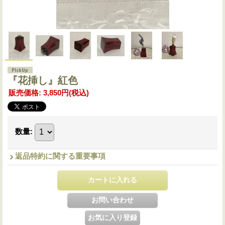
『花挿し』紅色
販売価格
:
3,850円
(税込)
数量
:
返品特約に関する重要事項