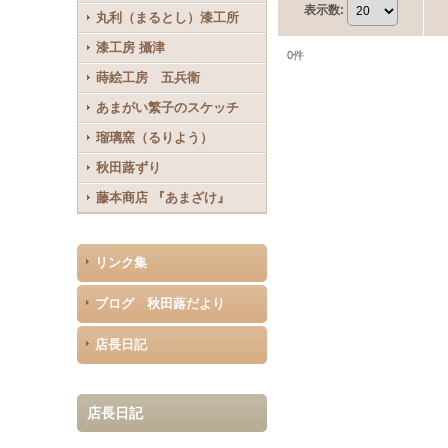
表示数
:
丸利（まるとし）漆工所
漆工房 攝津
0
件
蒔絵工房 五兵衛
あまがい繁子のスケッチ
瑠璃窯（るりよう）
秋田蕗ずり
藤本商店 『あまざけ』
リンク集
ブログ 秋田蕗だより
店長日記
店長日記