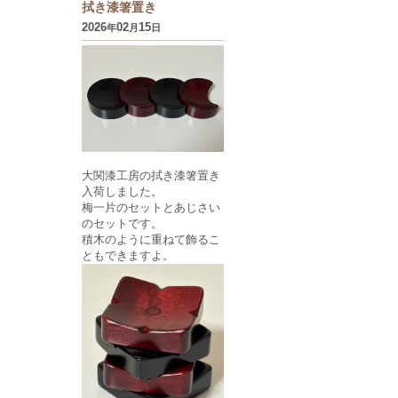
拭き漆箸置き
2026
02
15
年
月
日
大関漆工房の拭き漆箸置き
入荷しました。
梅一片のセットとあじさい
のセットです。
積木のように重ねて飾るこ
ともできますよ。