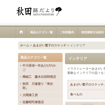
商品カテゴリ一覧
ご利用案内
特定商取引法表示
ホーム
>
あまがい繁子のスケッチ
>
インテリア
商品カテゴリ一覧
インテリア
中川原信一作あけびのか
イラストレーターあまがい
ご
素敵なインテリアの品々を
樺細工 藤木伝四郎商店
秋田 川連塗り「寿次
あまがい繁子の
郎」
食べもの
大関漆工房
佐藤昭司漆器店