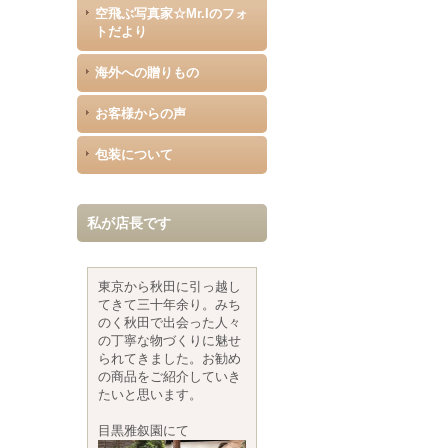
空飛ぶ写真家☆Mr.Iのフォ
トだより
海外への贈りもの
お客様からの声
包装について
私が店長です
東京から秋田に引っ越し
てきて三十年余り。みち
のく秋田で出会った人々
の丁寧な物づくりに魅せ
られてきました。お勧め
の商品をご紹介していき
たいと思います。
目黒雅叙園にて