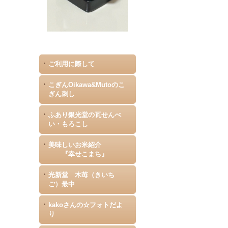
ご利用に際して
こぎんOikawa&Mutoのこ
ぎん刺し
ふあり銀光堂の瓦せんべ
い・もろこし
美味しいお米紹介
『幸せこまち』
光新堂 木苺（きいち
ご）最中
kakoさんの☆フォトだよ
り