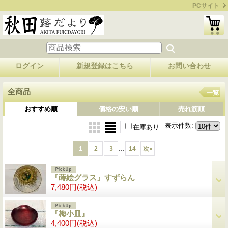
PCサイト
ログイン
新規登録はこちら
お問い合わせ
全商品
一覧
おすすめ順
価格の安い順
売れ筋順
表示件数
:
在庫あり
...
1
2
3
14
次
»
『蒔絵グラス』すずらん
7,480円
(税込)
『梅小皿』
4,400円
(税込)