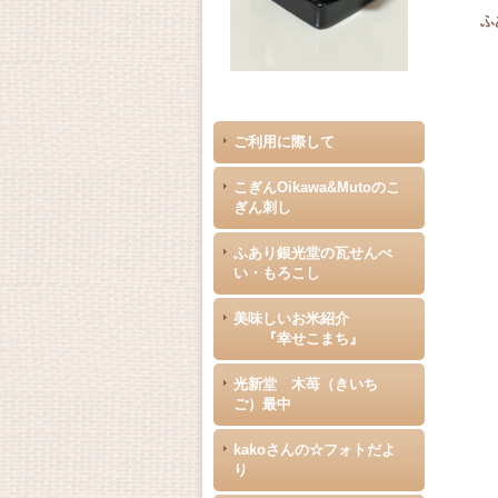
ふ
ご利用に際して
こぎんOikawa&Mutoのこ
ぎん刺し
ふあり銀光堂の瓦せんべ
い・もろこし
美味しいお米紹介
『幸せこまち』
光新堂 木苺（きいち
ご）最中
kakoさんの☆フォトだよ
り