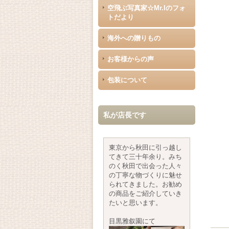
空飛ぶ写真家☆Mr.Iのフォ
トだより
海外への贈りもの
お客様からの声
包装について
私が店長です
東京から秋田に引っ越し
てきて三十年余り。みち
のく秋田で出会った人々
の丁寧な物づくりに魅せ
られてきました。お勧め
の商品をご紹介していき
たいと思います。
目黒雅叙園にて