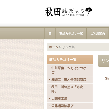
商品カテゴリ一覧
ご利用案内
ホーム
>
リンク集
商品カテゴリ一覧
リ
中川原信一作あけびのか
ご
S
樺細工 藤木伝四郎商店
秋田 川連塗り「寿次
郎」
大関漆工房
佐藤昭司漆器店