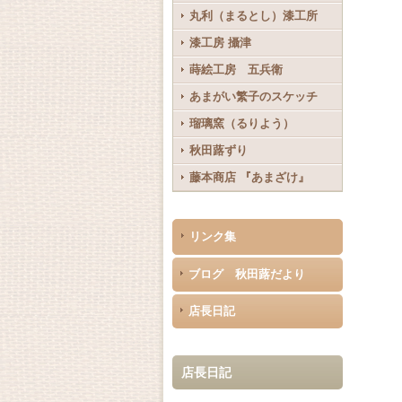
丸利（まるとし）漆工所
漆工房 攝津
蒔絵工房 五兵衛
あまがい繁子のスケッチ
瑠璃窯（るりよう）
秋田蕗ずり
藤本商店 『あまざけ』
リンク集
ブログ 秋田蕗だより
店長日記
店長日記