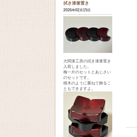
拭き漆箸置き
2026
02
15
年
月
日
大関漆工房の拭き漆箸置き
入荷しました。
梅一片のセットとあじさい
のセットです。
積木のように重ねて飾るこ
ともできますよ。