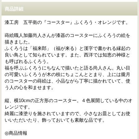
商品詳細
漆工房 五平衛の『コースター』ふくろう・オレンジです。
蒔絵職人加藤尚人さんが漆器のコースターにふくろうの絵を
描きました。
ふくろうは「福来郎」（福が来る）と漢字で書かれる縁起の
良い鳥として知られています。また、西洋では知恵の神様と
も呼ばれるふくろう。
福を呼ぶふくろうにちなんで描いたと語る尚人さん。丸い目
の可愛いふくろうが木の枝にちょこんととまり、上には朧月
のコースターの蒔絵は、小品ながら丁寧に描かれていて、使
う人の心を和ませます。
縦、横10cmの正方形のコースター。４色展開している中のオ
レンジです。
綺麗に漆塗りを施されていますので、小さなお皿としてお使
いいただいたり、飾っておいても素敵な品です。
◎商品情報