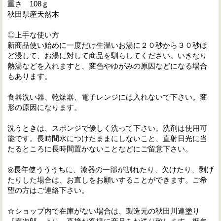
重さ 108ｇ
秋田県産天然木
◎上手な使い方
新商品使い始めに一度だけ生温いお湯に２０秒から３０秒ほ
ど浸して、お湯に対して商品を馴らしてください。いきなり
熱湯などを入れますと、変色やゆがみの原因などになる場合
もあります。
食器洗い器、乾燥器、電子レンジには入れないで下さい。変
形の原因になります。
洗うときは、スポンジで優しく洗って下さい。洗剤は使用可
能です。長時間水につけたままにしないこと、直射日光に当
たるところに長時間置かないことなどにご留意下さい。
◎長年使うううちに、漆器の一部が割れたり、欠けたり、剥げ
たりした場合は、お直しをお願いすることができます。ご希
望の方はご連絡下さい。
☆ショップ内で在庫がない場合は、製造元の秋田川連塗り