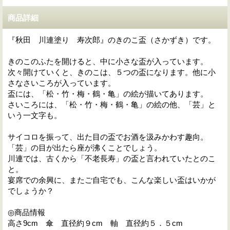
商品詳細
『秋田 川連塗り 寿次郎』のきのこ盃（さかずき）です。
きのこのふたを開けると、中に小さな盃が入っています。
次々開けていくと、きのこは、５つの盃になります。他に小
さなさいころが入っています。
盃には、「松・竹・梅・鶴・亀」の絵が描いてあります。
さいころには、「松・竹・梅・鶴・亀」の絵の他、「芸」と
いう一文字も。
サイコロを振って、出た目の盃でお酒を汲みかわす趣向。
「芸」の目が出たら座が沸くことでしょう。
川連では、古くから「不老長寿」の盃と言われていたとのこ
と。
宴席での余興に、またご自宅でも、こんな楽しい盃はいかが
でしょうか？
◎商品情報
高さ9cm 傘 直径約９cm 軸 直径約５．５cm